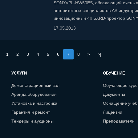
SONYVPL-HW50ES, обладающий очень пр
авторитетных специалистов АВ индустри
инновационный 4К SXRD-проектор SON
17.05.2013
1
2
3
4
5
6
7
8
>
>|
УСЛУГИ
ОБУЧЕНИЕ
Демонстрационный зал
Обучающие кур
Аренда оборудования
Документы
Установка и настройка
Оснащение учеб
Гарантия и ремонт
Лицензии
Тендеры и аукционы
Преподаватели