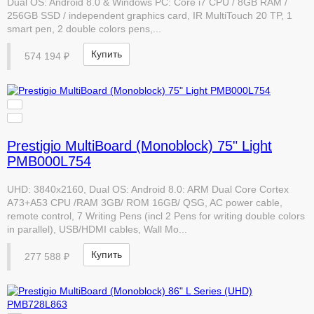
Dual OS: Android 8.0 & Windows PC: Core i7 CPU / 8GB RAM /
256GB SSD / independent graphics card, IR MultiTouch 20 TP, 1
smart pen, 2 double colors pens,...
Купить
574 194 ₽
Prestigio MultiBoard (Monoblock) 75" Light
PMB000L754
UHD: 3840x2160, Dual OS: Android 8.0: ARM Dual Core Cortex
A73+A53 CPU /RAM 3GB/ ROM 16GB/ QSG, AC power cable,
remote control, 7 Writing Pens (incl 2 Pens for writing double colors
in parallel), USB/HDMI cables, Wall Mo...
Купить
277 588 ₽