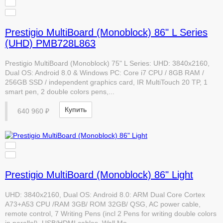
Prestigio MultiBoard (Monoblock) 86" L Series
(UHD) PMB728L863
Prestigio MultiBoard (Monoblock) 75" L Series: UHD: 3840x2160,
Dual OS: Android 8.0 & Windows PC: Core i7 CPU / 8GB RAM /
256GB SSD / independent graphics card, IR MultiTouch 20 TP, 1
smart pen, 2 double colors pens,...
Купить
640 960 ₽
Prestigio MultiBoard (Monoblock) 86" Light
UHD: 3840x2160, Dual OS: Android 8.0: ARM Dual Core Cortex
A73+A53 CPU /RAM 3GB/ ROM 32GB/ QSG, AC power cable,
remote control, 7 Writing Pens (incl 2 Pens for writing double colors
in parallel), USB/HDMI cables, Wall Mo...