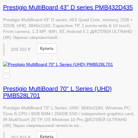
Prestigio MultiBoard 43" D series PMB432D435
Prestigio MultiBoard 43" D series: A53 Quad Core, memory, 2GB +
32GB; UHD, 3840x2160, Capacitive TP, 2 points write & 10 touch;
Front camera, 1.3 MP; WiFi, BT, Android 5.1 ДИСПЛЕИ ULTRAHD
(4K) Экраны сверхвысокой...
Купить
209 202 ₽
Prestigio MultiBoard 70" L Series (UHD)
PMB528L701
Prestigio MultiBoard 70" L Series: UHD: 3840x2160, Windows PC:
Core i5 CPU / 8GB RAM / 256GB SSD / independent graphics card,
IR MultiTouch 20 TP, OS Windows 10 Pro ДИСПЛЕЙ ULTRAHD
(4K) Экран сверхвысокой четкости но...
Купить
462 916 ₽