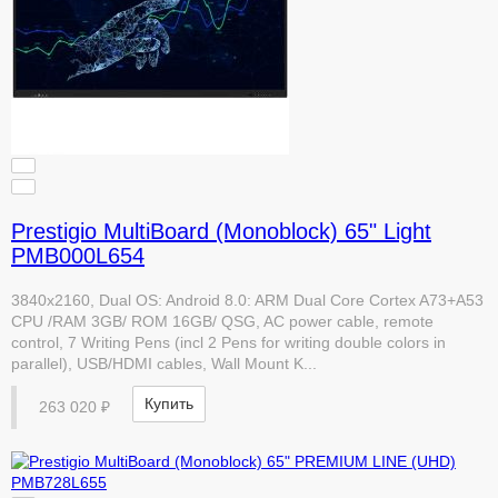
Prestigio MultiBoard (Monoblock) 65" Light
PMB000L654
3840x2160, Dual OS: Android 8.0: ARM Dual Core Cortex A73+A53
CPU /RAM 3GB/ ROM 16GB/ QSG, AC power cable, remote
control, 7 Writing Pens (incl 2 Pens for writing double colors in
parallel), USB/HDMI cables, Wall Mount K...
Купить
263 020 ₽