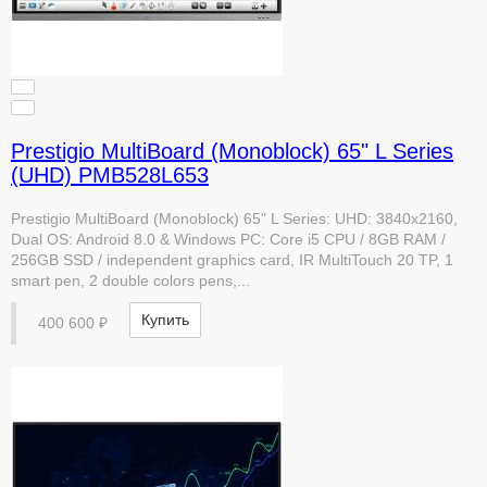
Prestigio MultiBoard (Monoblock) 65" L Series
(UHD) PMB528L653
Prestigio MultiBoard (Monoblock) 65" L Series: UHD: 3840x2160,
Dual OS: Android 8.0 & Windows PC: Core i5 CPU / 8GB RAM /
256GB SSD / independent graphics card, IR MultiTouch 20 TP, 1
smart pen, 2 double colors pens,...
Купить
400 600 ₽