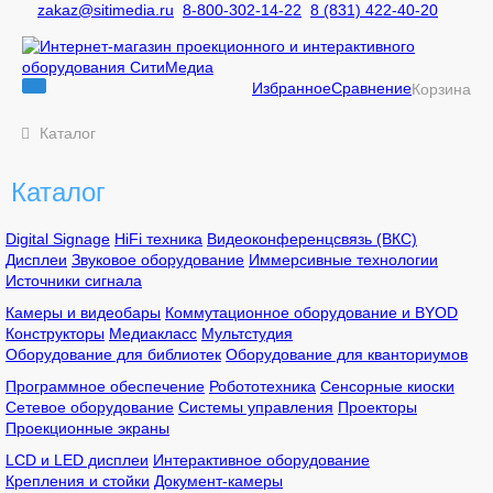
zakaz@sitimedia.ru
8-800-302-14-22
8 (831) 422-40-20
Избранное
Сравнение
Корзина
Каталог
Каталог
Digital Signage
HiFi техника
Видеоконференцсвязь (ВКС)
Дисплеи
Звуковое оборудование
Иммерсивные технологии
Источники сигнала
Камеры и видеобары
Коммутационное оборудование и BYOD
Конструкторы
Медиакласс
Мультстудия
Оборудование для библиотек
Оборудование для кванториумов
Программное обеспечение
Робототехника
Сенсорные киоски
Сетевое оборудование
Системы управления
Проекторы
Проекционные экраны
LCD и LED дисплеи
Интерактивное оборудование
Крепления и стойки
Документ-камеры