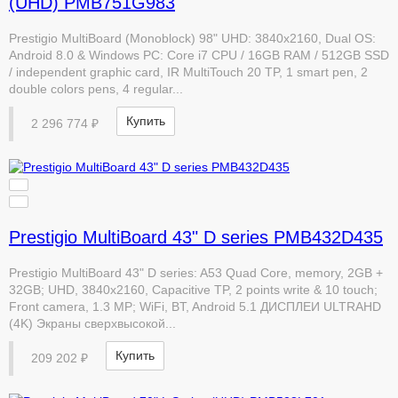
(UHD) PMB751G983
Prestigio MultiBoard (Monoblock) 98" UHD: 3840x2160, Dual OS:
Android 8.0 & Windows PC: Core i7 CPU / 16GB RAM / 512GB SSD
/ independent graphic card, IR MultiTouch 20 TP, 1 smart pen, 2
double colors pens, 4 regular...
Купить
2 296 774 ₽
Prestigio MultiBoard 43" D series PMB432D435
Prestigio MultiBoard 43" D series: A53 Quad Core, memory, 2GB +
32GB; UHD, 3840x2160, Capacitive TP, 2 points write & 10 touch;
Front camera, 1.3 MP; WiFi, BT, Android 5.1 ДИСПЛЕИ ULTRAHD
(4K) Экраны сверхвысокой...
Купить
209 202 ₽