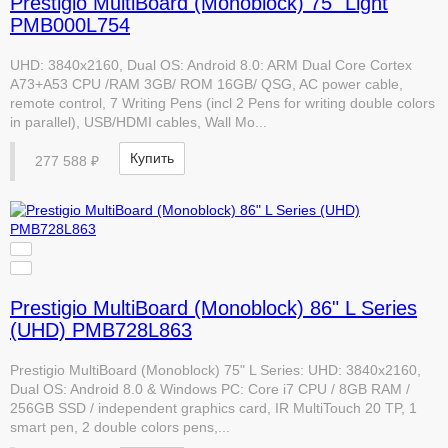
Prestigio MultiBoard (Monoblock) 75" Light
PMB000L754
UHD: 3840x2160, Dual OS: Android 8.0: ARM Dual Core Cortex
A73+A53 CPU /RAM 3GB/ ROM 16GB/ QSG, AC power cable,
remote control, 7 Writing Pens (incl 2 Pens for writing double colors
in parallel), USB/HDMI cables, Wall Mo...
Купить
277 588 ₽
Prestigio MultiBoard (Monoblock) 86" L Series
(UHD) PMB728L863
Prestigio MultiBoard (Monoblock) 75" L Series: UHD: 3840x2160,
Dual OS: Android 8.0 & Windows PC: Core i7 CPU / 8GB RAM /
256GB SSD / independent graphics card, IR MultiTouch 20 TP, 1
smart pen, 2 double colors pens,...