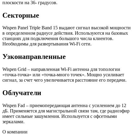
плоскости на 36- градусов.
Секторные
Wispen Panel Triple Band 15 выдают сигнал высокой мощности
в определенном радиусе действия. Используются на базовых
станциях для подключения большого числа клиентов.
Необходимы для развертывания
Wi
-
Fi
сети.
Узконаправленные
Wispen
Grid
– направленная
Wi
-
Fi
антенна для топологии
«точка-точка» или «точка-много точек». Мощно усиливает
сигнал, за счет чего увеличивается расстояние его передачи.
Облучатели
Wispen
Fad
– приемопередающая антенна с усилением до 12
дБ. Применяется для магистральной связи там, где радиоэфир
имеет сильные зашумления. Используется с офсетными
зеркалами.
О компании