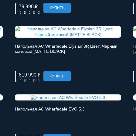
79 990 ₽
КУПИТЬ
Напольная АС Wharfedale Elysian 3R Цвет: Черный
Н
матовый [MATTE BLACK]
[
819 990 ₽
КУПИТЬ
Напольная АС Wharfedale EVO 5.3
Н