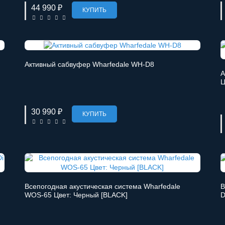
44 990 ₽
КУПИТЬ
Активный сабвуфер Wharfedale WH-D8
А
Ц
30 990 ₽
КУПИТЬ
Всепогодная акустическая система Wharfedale
В
WOS-65 Цвет: Черный [BLACK]
D