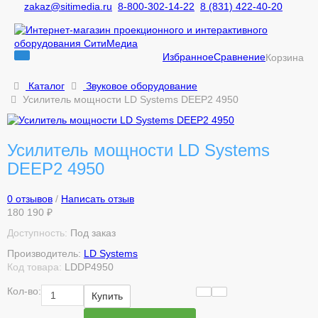
zakaz@sitimedia.ru
8-800-302-14-22
8 (831) 422-40-20
Избранное
Сравнение
Корзина
Каталог
Звуковое оборудование
Усилитель мощности LD Systems DEEP2 4950
Усилитель мощности LD Systems
DEEP2 4950
0 отзывов
/
Написать отзыв
180 190 ₽
Доступность:
Под заказ
Производитель:
LD Systems
Код товара:
LDDP4950
Кол-во:
Купить