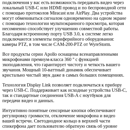
подключения у вас есть возможность передавать видео через
локальный USB-C или HDMI провод и по беспроводной сети
с помощью протоколов Miracast или AirPlay. Два устройства
могут обмениваться сигналом одновременно на одном экране
с помощью технологии мультиэкранного просмотра, которая
несомненно способствует улучшению совместной работы.
Благодаря встроенному порту USB 3.0, к системе легко
подключаются элементы периферийного оборудования:
камеры PTZ, в том числе CAM-200-PTZ от WyreStorm.
Все продукты серии Apollo оснащены всенаправленными
микрофонами премиум-класса 360 ° с функцией
эхоподавления, что гарантирует чистоту и четкость вашего
звучания. Мощный 10-ваттный динамик обеспечивает
кристально чистый звук даже в самых больших помещениях.
Технология Display Link позволяет подключаться к прибору
через USB-C. Поддерживает как исходные устройства USB-C,
так и стандартные соединения USB-A с ноутбуков для
передачи видео и данных.
Интуитивно понятные сенсорные кнопки обеспечивают
регулировку громкости, отключение микрофона и видео
вашей встречи. Светодиодное кольцо в верхней части
спикерфона дает пользователю обратную связь об уровне