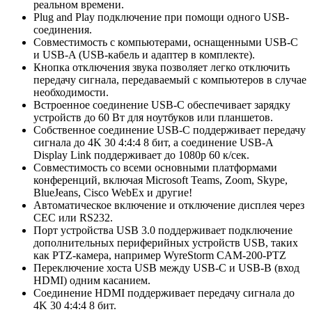
реальном времени.
Plug and Play подключение при помощи одного USB-
соединения.
Совместимость с компьютерами, оснащенными USB-C
и USB-A (USB-кабель и адаптер в комплекте).
Кнопка отключения звука позволяет легко отключить
передачу сигнала, передаваемый с компьютеров в случае
необходимости.
Встроенное соединение USB-C обеспечивает зарядку
устройств до 60 Вт для ноутбуков или планшетов.
Собственное соединение USB-C поддерживает передачу
сигнала до 4K 30 4:4:4 8 бит, а соединение USB-A
Display Link поддерживает до 1080p 60 к/сек.
Совместимость со всеми основными платформами
конференций, включая Microsoft Teams, Zoom, Skype,
BlueJeans, Cisco WebEx и другие!
Автоматическое включение и отключение дисплея через
CEC или RS232.
Порт устройства USB 3.0 поддерживает подключение
дополнительных периферийных устройств USB, таких
как PTZ-камера, например WyreStorm CAM-200-PTZ
Переключение хоста USB между USB-C и USB-B (вход
HDMI) одним касанием.
Соединение HDMI поддерживает передачу сигнала до
4K 30 4:4:4 8 бит.