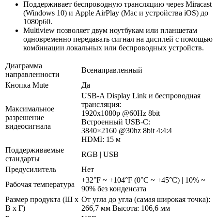
Поддерживает беспроводную трансляцию через Miracast
(Windows 10) и Apple AirPlay (Mac и устройства iOS) до
1080p60.
Multiview позволяет двум ноутбукам или планшетам
одновременно передавать сигнал на дисплей с помощью
комбинации локальных или беспроводных устройств.
Диаграмма
Всенаправленный
направленности
Кнопка Mute
Да
USB-A Display Link и беспроводная
трансляция:
Максимальное
1920x1080p @60Hz 8bit
разрешение
Встроенный USB-C:
видеосигнала
3840×2160 @30hz 8bit 4:4:4
HDMI: 15 м
Поддерживаемые
RGB | USB
стандарты
Предусилитель
Нет
+32°F ~ +104°F (0°C ~ +45°C) | 10% ~
Рабочая температура
90% без конденсата
Размер продукта (Ш x
От угла до угла (самая широкая точка):
В x Г)
266,7 мм Высота: 106,6 мм