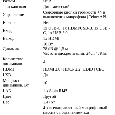
Разъем
USB
Тип капсюля
Динамический
Сенсорные кнопки громкости +/- и
Управление
выключения микрофона | Telnet API
Ethernet
Нет
1x USB-C, 1x HDMI/USB-B, 1x USB -
Вход
C, 1x USB 3.0
Выход
1x HDMI
10 Вт
Динамик
78 dB @ 1,5 м
Частота дискретизации: 24bit 48Khz
Количество
3
динамиков
HDMI
HDMI 2.0 | HDCP 2.2 | EDID | CEC
USB
Да
Мощность
10
динамиков, Вт
LAN
1 x 8-pin RJ45
Цвет
Другой
Вес
1.47 кг
4 x всенаправленный микрофонный
массив с подавлением эха