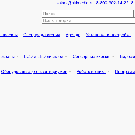
zakaz@sitimedia.ru
8-800-302-14-22
8
 проекты
Спецпредложения
Аренда
Установка и
настройка
 экраны
LCD и LED дисплеи
Сенсорные киоски
Видеок
Оборудование для кванториумов
Робототехника
Программ