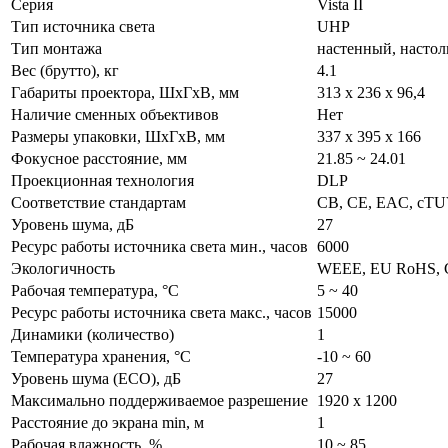
Серия
Vista II
Тип источника света
UHP
Тип монтажа
настенный, насто
Вес (брутто), кг
4.1
Габариты проектора, ШxГxВ, мм
313 х 236 х 96,4
Наличие сменных объективов
Нет
Размеры упаковки, ШxГxВ, мм
337 x 395 x 166
Фокусное расстояние, мм
21.85 ~ 24.01
Проекционная технология
DLP
Соответствие стандартам
CB, CE, EAC, cTU
Уровень шума, дБ
27
Ресурс работы источника света мин., часов
6000
Экологичность
WEEE, EU RoHS, 
Рабочая температура, °C
5 ~ 40
Ресурс работы источника света макс., часов
15000
Динамики (количество)
1
Температура хранения, °C
-10 ~ 60
Уровень шума (ECO), дБ
27
Максимально поддерживаемое разрешение
1920 x 1200
Расстояние до экрана min, м
1
Рабочая влажность, %
10 ~ 85