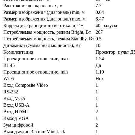
Расстояние до экрана max, м
7.7
Размер изображения (диагональ) min, м
0.64
Размер изображения (диагональ) max, м
6.47
Коррекция трапеции по вертикали, ° ±
40градусы
Потребляемая мощность, режим Bright, Вт
267
Потребляемая мощность, режим Standby, Вт
0.5
Динамики (суммарная мощность), Вт
10
Комплектация
Проектор, пульт ДУ
Проекционное отношение, max
1.54
RJ-45
Да
Проекционное отношение, min
1.19
Wi-Fi
Нет
Вход Composite Video
1
RS-232
1
Вход VGA
1
Вход USB-A
1
Вход HDMI
2
Выход VGA
1
Зум цифровой
2
Выход аудио 3.5 mm Mini Jack
1