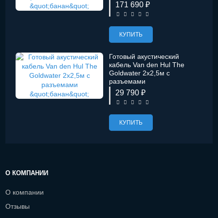
&quot;банан&quot;
171 690 ₽
КУПИТЬ
Готовый акустический
кабель Van den Hul The
Goldwater 2х2,5м с
разъемами
&quot;банан&quot;
29 790 ₽
КУПИТЬ
О КОМПАНИИ
О компании
Отзывы