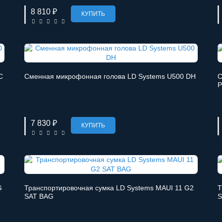
8 810 ₽
КУПИТЬ
C
Сменная микрофонная голова LD Systems U500 DH
С
P
7 830 ₽
КУПИТЬ
G
Транспортировочная сумка LD Systems MAUI 11 G2
Т
SAT BAG
S