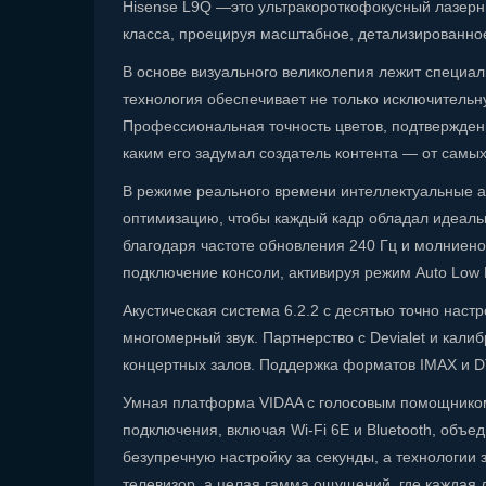
Hisense L9Q —это ультракороткофокусный лазерн
класса, проецируя масштабное, детализированное
В основе визуального великолепия лежит специал
технология обеспечивает не только исключительн
Профессиональная точность цветов, подтвержде
каким его задумал создатель контента — от самы
В режиме реального времени интеллектуальные а
оптимизацию, чтобы каждый кадр обладал идеаль
благодаря частоте обновления 240 Гц и молниено
подключение консоли, активируя режим Auto Low 
Акустическая система 6.2.2 с десятью точно нас
многомерный звук. Партнерство с Devialet и кал
концертных залов. Поддержка форматов IMAX и D
Умная платформа VIDAA с голосовым помощником 
подключения, включая Wi-Fi 6E и Bluetooth, объе
безупречную настройку за секунды, а технологии
телевизор, а целая гамма ощущений, где каждая 