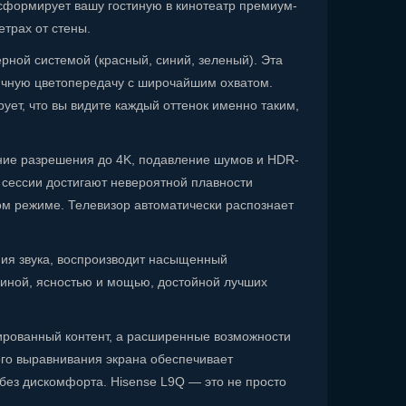
сформирует вашу гостиную в кинотеатр премиум-
трах от стены.
рной системой (красный, синий, зеленый). Эта
тичную цветопередачу с широчайшим охватом.
т, что вы видите каждый оттенок именно таким,
ние разрешения до 4K, подавление шумов и HDR-
 сессии достигают невероятной плавности
вом режиме. Телевизор автоматически распознает
ния звука, воспроизводит насыщенный
убиной, ясностью и мощью, достойной лучших
ированный контент, а расширенные возможности
кого выравнивания экрана обеспечивает
без дискомфорта. Hisense L9Q — это не просто