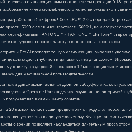
ый телевизор с инновационным соотношением проекции 0.18 тран
 изображение кинематографического качества буквально в сантиме
ьно разработанный цифровой блок LPU™ 2.0 с передовой трехлазе
ую яркость 5000 люмен и контрастность 5000:1, но и сверхреалис
нная сертификатами PANTONE™ и PANTONE™ SkinTone™, гарантируе
х смелых художественных палитр до естественных тонов кожи.
лгоритмы Pro AI проводят тонкую оптимизацию, выполняя увеличе
ной детализацией, глубиной и динамическим диапазоном. Игровые
сному отклику с задержкой ввода всего 12 мс в специальном игро
Latency для максимальной производительности.
троенными динамиками, включая двойной сабвуфер и каналы усиле
ибровка уровня Opéra de Paris наделяют звучание неповторимой гл
TS погружает вас в самый центр событий.
на 28 языках изучает ваши предпочтения, предлагая персонализ
диняют все устройства в единую экосистему. Функция автоматичес
 заботы о зрении позволяют наслаждаться длительным просмотром 
деталь реализована с инженерным блеском.