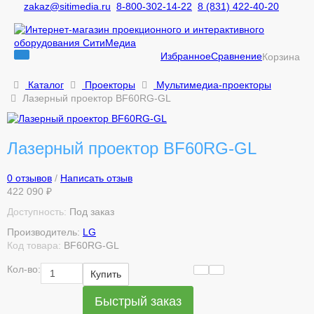
zakaz@sitimedia.ru
8-800-302-14-22
8 (831) 422-40-20
Избранное
Сравнение
Корзина
Каталог
Проекторы
Мультимедиа-проекторы
Лазерный проектор BF60RG-GL
Лазерный проектор BF60RG-GL
0 отзывов
/
Написать отзыв
422 090 ₽
Доступность:
Под заказ
Производитель:
LG
Код товара:
BF60RG-GL
Кол-во:
Купить
Быстрый заказ