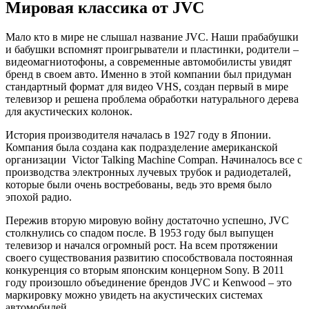
Мировая классика от
JVC
Мало кто в мире не слышал название
JVC
. Наши прабабушки
и бабушки вспомнят проигрыватели и пластинки, родители –
видеомагниотофоны, а современные автомобилисты увидят
бренд в своем авто. Именно в этой компании был придуман
стандартный формат для видео
VHS
, создан первый в мире
телевизор и решена проблема обработки натурального дерева
для акустических колонок.
История производителя началась в 1927 году в Японии.
Компания была создана как подразделение американской
организации Victor Talking Machine Compan. Начиналось все с
производства электронных лучевых трубок и радиодеталей,
которые были очень востребованы, ведь это время было
эпохой радио.
Пережив вторую мировую войну достаточно успешно, JVC
столкнулись со спадом после. В 1953 году был выпущен
телевизор и начался огромный рост. На всем протяжении
своего существования развитию способствовала постоянная
конкуренция со вторым японским концерном Sony. В 2011
году произошло объединение брендов JVC и Kenwood – это
маркировку можно увидеть на акустических системах
автомобилей.