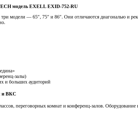
LTECH модель EXELL EXID-752-RU
 модели — 65″, 75″ и 86″. Они отличаются диагональю и реко
но.
редина»
ференц-залы)
их и больших аудиторий
й и ВКС
ассов, переговорных комнат и конференц-залов. Оборудование