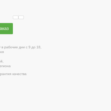
аказ
в рабочие дни с 9 до 18,
дня
ей,
региона