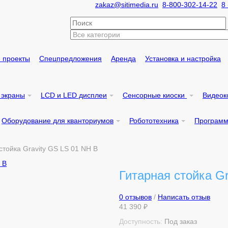
zakaz@sitimedia.ru
8-800-302-14-22
8
 проекты
Спецпредложения
Аренда
Установка и
настройка
 экраны
LCD и LED дисплеи
Сенсорные киоски
Видеок
Оборудование для кванториумов
Робототехника
Программ
стойка Gravity GS LS 01 NH B
Гитарная стойка G
0 отзывов
/
Написать отзыв
41 390 ₽
Доступность:
Под заказ