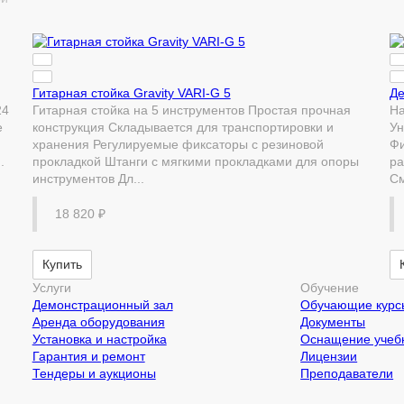
Гитарная стойка Gravity VARI-G 5
Де
24
Гитарная стойка на 5 инструментов Простая прочная
На
е
конструкция Складывается для транспортировки и
Ун
й
хранения Регулируемые фиксаторы с резиновой
Фи
.
прокладкой Штанги с мягкими прокладками для опоры
ра
инструментов Дл...
См
18 820 ₽
Купить
Услуги
Обучение
Демонстрационный зал
Обучающие курс
Аренда оборудования
Документы
Установка и настройка
Оснащение учебн
Гарантия и ремонт
Лицензии
Тендеры и аукционы
Преподаватели