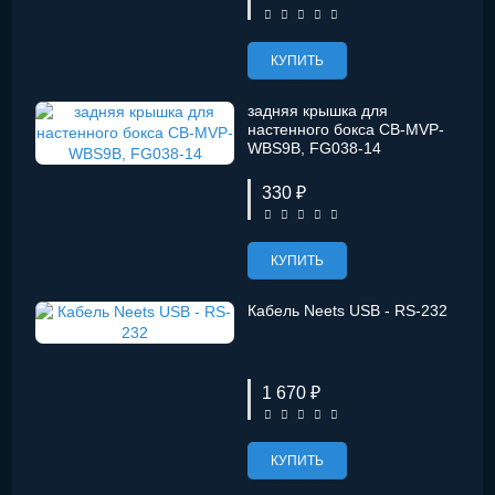
КУПИТЬ
задняя крышка для
настенного бокса CB-MVP-
WBS9B, FG038-14
330 ₽
КУПИТЬ
Кабель Neets USB - RS-232
1 670 ₽
КУПИТЬ