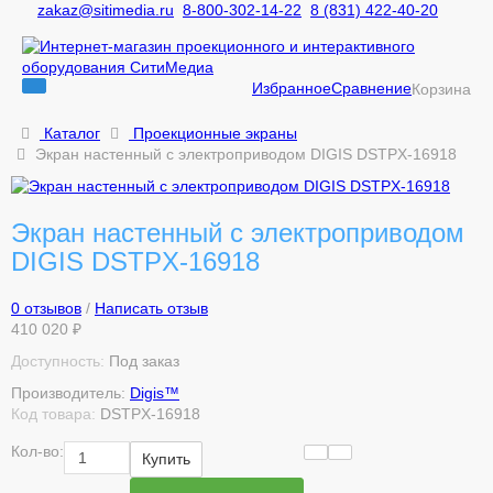
zakaz@sitimedia.ru
8-800-302-14-22
8 (831) 422-40-20
Избранное
Сравнение
Корзина
Каталог
Проекционные экраны
Экран настенный с электроприводом DIGIS DSTPX-16918
Экран настенный с электроприводом
DIGIS DSTPX-16918
0 отзывов
/
Написать отзыв
410 020 ₽
Доступность:
Под заказ
Производитель:
Digis™
Код товара:
DSTPX-16918
Кол-во:
Купить