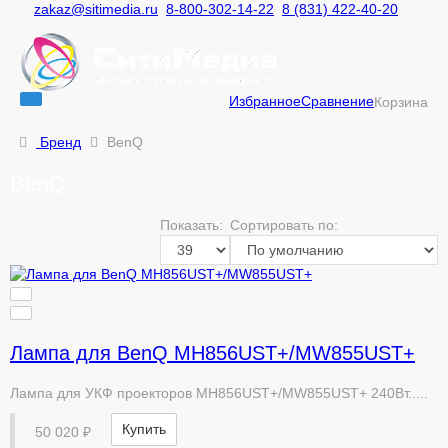
zakaz@sitimedia.ru
8-800-302-14-22
8 (831) 422-40-20
Избранное
Сравнение
Корзина
Бренд
BenQ
BenQ
Показать:
Сортировать по:
Лампа для BenQ MH856UST+/MW855UST+
Лампа для УКФ проекторов MH856UST+/MW855UST+ 240Вт.....
Купить
50 020 ₽