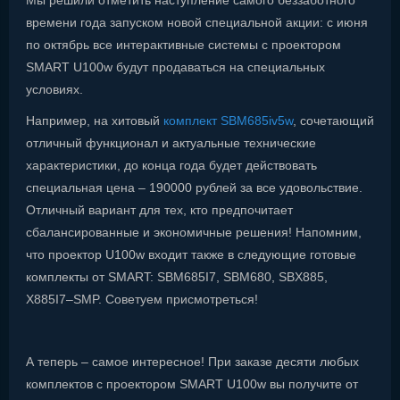
Мы решили отметить наступление самого беззаботного
времени года запуском новой специальной акции: с июня
по октябрь все интерактивные системы с проектором
SMART U100w будут продаваться на специальных
условиях.
Например, на хитовый
комплект SBM685iv5w
, сочетающий
отличный функционал и актуальные технические
характеристики, до конца года будет действовать
специальная цена – 190000 рублей за все удовольствие.
Отличный вариант для тех, кто предпочитает
сбалансированные и экономичные решения! Напомним,
что проектор U100w входит также в следующие готовые
комплекты от SMART: SBM685I7, SBM680, SBX885,
X885I7–SMP. Советуем присмотреться!
А теперь – самое интересное! При заказе десяти любых
комплектов с проектором SMART U100w вы получите от